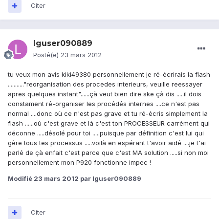
Citer
lguser090889
Posté(e)
23 mars 2012
tu veux mon avis kiki49380 personnellement je ré-écrirais la flash
..........."reorganisation des procedes interieurs, veuille reessayer
apres quelques instant"......çà veut bien dire ske çà dis .....il dois
constament ré-organiser les procédés internes ....ce n'est pas
normal ....donc où ce n'est pas grave et tu ré-écris simplement la
flash ......où c'est grave et là c'est ton PROCESSEUR carrément qui
déconne .....désolé pour toi .....puisque par définition c'est lui qui
gère tous tes processus .....voilà en espérant t'avoir aidé ....je t'ai
parlé de çà enfait c'est parce que c'est MA solution .....si non moi
personnellement mon P920 fonctionne impec !
Modifié
23 mars 2012
par lguser090889
Citer