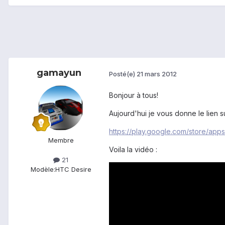
gamayun
Posté(e)
21 mars 2012
Bonjour à tous!
Aujourd'hui je vous donne le lien s
https://play.google.com/store/app
Membre
Voila la vidéo :
21
Modèle:
HTC Desire