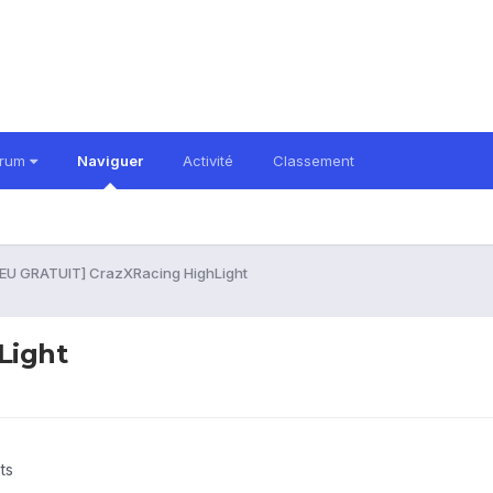
orum
Naviguer
Activité
Classement
JEU GRATUIT] CrazXRacing HighLight
Light
ts