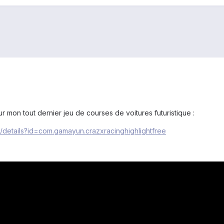
ur mon tout dernier jeu de courses de voitures futuristique :
s/details?id=com.gamayun.crazxracinghighlightfree