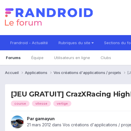
Frandroid - Actualité
Rubriques du site
Sections du f
Forums
Équipe
Utilisateurs en ligne
Clubs
Accueil
Applications
Vos créations d'applications / projets
[
[JEU GRATUIT] CrazXRacing High
course
vitesse
vertige
Par
gamayun
21 mars 2012
dans
Vos créations d'applications / proje