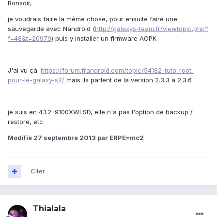
Bonsoir,
je voudrais faire la même chose, pour ensuite faire une
sauvegarde avec Nandroid (
http://galaxys-team.fr/viewtopic.php?
f=48&t=20979
) puis y installer un firmware AOPK
J'ai vu çà:
https://forum.frandroid.com/topic/54182-tuto-root-
pour-le-galaxy-s2/
mais ils parlent de la version 2.3.3 à 2.3.6
je suis en 4.1.2 i9100XWLSD, elle n'a pas l'option de backup /
restore, etc
Modifié
27 septembre 2013
par ERPE=mc2
Citer
Thialala