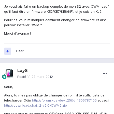
Je voudrais faire un backup complet de mon S2 avec CWM, sauf
qu'il faut être en firmware KE2/KE7/KE8/KF1, et je suis en KJ2.
Pourriez-vous m'indiquer comment changer de firmware et ainsi
pouvoir installer CWM ?
Merci d'avance !
Citer
LayS
Posté(e)
23 mars 2012
Salut,
Alors, tu n'es pas obligé de changer de rom. il te suffit juste de
télécharger Odin
http://forum.xda-dev...25&d=1306787405
et ceci
http://download.chai...2-v5.0-CWM5.zip
une fois que tu as extrait le
CF-Root-SGS2_XW_XEF_KJ2-v5.0-