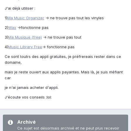
J'ai déjà utiliser :
1)
Ma Music Organizer
-> ne trouve pas tout les vinyles
2)
Wax
->fonctionne pas
3)
Ma Musique (free)
-> ne trouve pas tout
4)
Music Library Free
-> fonctionne pas
Ce sont toutrs des appli gratuites, je préfrereais rester dans ce
domaine,
mais je reste ouvert aux applis payantes. Mais là, je suis méfiant
car
je n'ai jamais acheter d'appli.
J'écoute vos conseils :lol:
Archivé
Ce sujet est désormais archivé et ne peut plus recevoir