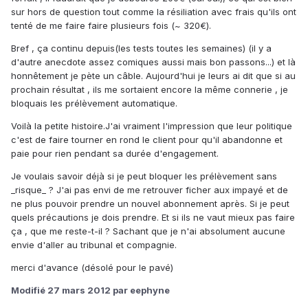
sur hors de question tout comme la résiliation avec frais qu'ils ont
tenté de me faire faire plusieurs fois (~ 320€).
Bref , ça continu depuis(les tests toutes les semaines) (il y a
d'autre anecdote assez comiques aussi mais bon passons...) et là
honnêtement je pète un câble. Aujourd'hui je leurs ai dit que si au
prochain résultat , ils me sortaient encore la même connerie , je
bloquais les prélèvement automatique.
Voilà la petite histoire.J'ai vraiment l'impression que leur politique
c'est de faire tourner en rond le client pour qu'il abandonne et
paie pour rien pendant sa durée d'engagement.
Je voulais savoir déjà si je peut bloquer les prélèvement sans
_risque_ ? J'ai pas envi de me retrouver ficher aux impayé et de
ne plus pouvoir prendre un nouvel abonnement après. Si je peut
quels précautions je dois prendre. Et si ils ne vaut mieux pas faire
ça , que me reste-t-il ? Sachant que je n'ai absolument aucune
envie d'aller au tribunal et compagnie.
merci d'avance (désolé pour le pavé)
Modifié
27 mars 2012
par eephyne