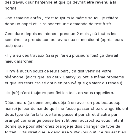
des travaux sur l'antenne et que ça devrait être revenu à la
normal.
Une semaine après , c'est toujours le même souci , je réitère
donc un appel et ils relancent une demande de test à sfr .
Ceci dure depuis maintenant presque 2 mois , où toutes les
semaines je prends contact avec eux et me disent (après leurs
test) que :
-il y à eu des travaux (si si je l'ai eu plusieurs fois) ça devrait
mieux marcher.
-Il n'y à aucun souci de leurs part , ça doit venir de votre
téléphone. (alors que les deux Galaxy S2 ont le même problème
et que les tests croisé ont bien prouvé que ça vient du réseau)
-ils (sfr) n'ont toujours pas fini les test, on vous rappellera.
Début mars (je commençais déjà à en avoir un peu beaucoup
marre) je leur demande qu'il me fasse passer chez orange (ils ont
deux type de forfaits ,certains passent par sfr et d'autre par
orange) car orange passe bien . Et bien accrochez vous , étant
donné que pour aller chez orange je dois changer de type de
forfait , il faudrait que je débourse 200€ (oui oui), ce qui est bien