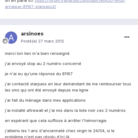
on en parle ici:
https://forum.frandroid.com/topic/80420-virus-
arnaque-81167-starpass3/
arsinoes
Posté(e)
27 mars 2012
merci ton lien m'a bien renseigné
j'ai envoyé stop au 2 numéro concerné
je n'ai eu qu'une réponse du 81167
j'ai contacté starpass en leur demandant de me rembourser tous
les sms qui ont été envoyé depuis ma ligne
j'ai fait du ménage dans mes applications
j'ai installé afirewall et j'ai mis dans la liste noir ces 2 numéros
en espérant que cela suffisse à arrêter l'hémorragie
j'atteins les 1 ans d'ancienneté chez virgin le 24/04, si le
problème n'est pas résolu d'ici là