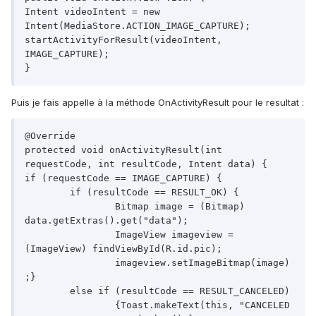
Intent videoIntent = new 
Intent(MediaStore.ACTION_IMAGE_CAPTURE);

startActivityForResult(videoIntent, 
IMAGE_CAPTURE);

Puis je fais appelle à la méthode OnActivityResult pour le resultat :
@Override

protected void onActivityResult(int 
requestCode, int resultCode, Intent data) {

if (requestCode == IMAGE_CAPTURE) {

	if (resultCode == RESULT_OK) {

		Bitmap image = (Bitmap) 
data.getExtras().get("data");

		ImageView imageview = 
(ImageView) findViewById(R.id.pic);

		imageview.setImageBitmap(image)
;}

	else if (resultCode == RESULT_CANCELED)

		{Toast.makeText(this, "CANCELED 