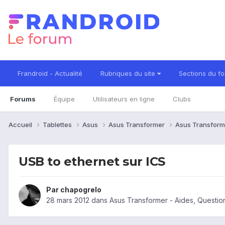
Frandroid - Actualité
Rubriques du site
Sections du f
Forums
Équipe
Utilisateurs en ligne
Clubs
Accueil
Tablettes
Asus
Asus Transformer
Asus Transform
USB to ethernet sur ICS
Par
chapogrelo
28 mars 2012
dans
Asus Transformer - Aides, Questi