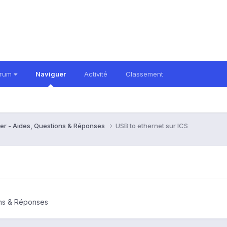
orum
Naviguer
Activité
Classement
er - Aides, Questions & Réponses
USB to ethernet sur ICS
ons & Réponses