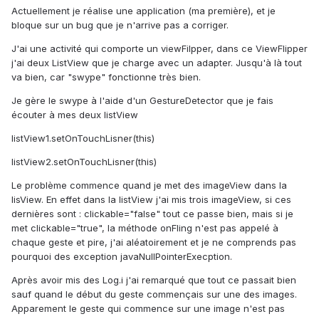
Actuellement je réalise une application (ma première), et je
bloque sur un bug que je n'arrive pas a corriger.
J'ai une activité qui comporte un viewFilpper, dans ce ViewFlipper
j'ai deux ListView que je charge avec un adapter. Jusqu'à là tout
va bien, car "swype" fonctionne très bien.
Je gère le swype à l'aide d'un GestureDetector que je fais
écouter à mes deux listView
listView1.setOnTouchLisner(this)
listView2.setOnTouchLisner(this)
Le problème commence quand je met des imageView dans la
lisView. En effet dans la listView j'ai mis trois imageView, si ces
dernières sont : clickable="false" tout ce passe bien, mais si je
met clickable="true", la méthode onFling n'est pas appelé à
chaque geste et pire, j'ai aléatoirement et je ne comprends pas
pourquoi des exception javaNullPointerExecption.
Après avoir mis des Log.i j'ai remarqué que tout ce passait bien
sauf quand le début du geste commençais sur une des images.
Apparement le geste qui commence sur une image n'est pas