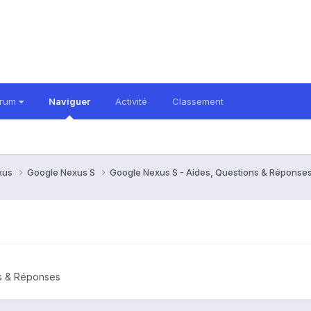
orum
Naviguer
Activité
Classement
xus
Google Nexus S
Google Nexus S - Aides, Questions & Réponse
ns & Réponses