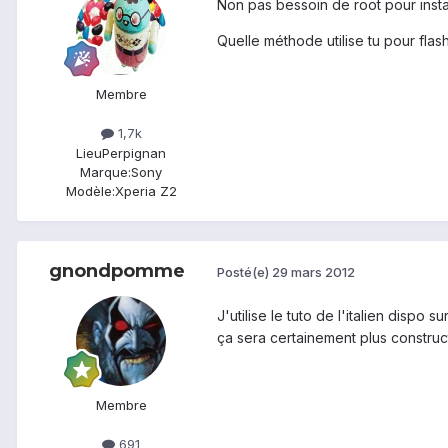
Non pas bessoin de root pour insta
Quelle méthode utilise tu pour fl
Membre
1,7k
Lieu
Perpignan
Marque:
Sony
Modèle:
Xperia Z2
gnondpomme
Posté(e)
29 mars 2012
J'utilise le tuto de l'italien dispo 
ça sera certainement plus constructi
Membre
691