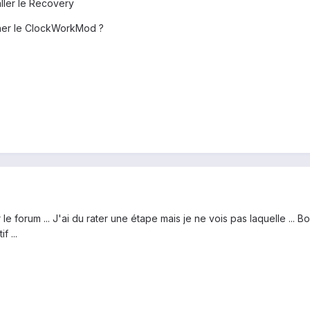
ller le Recovery
asher le ClockWorkMod ?
sur le forum ... J'ai du rater une étape mais je ne vois pas laquelle .
f ...