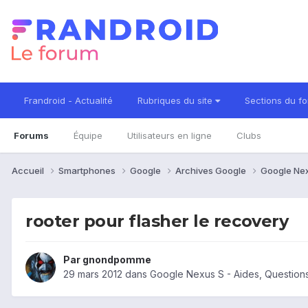
Frandroid - Actualité
Rubriques du site
Sections du f
Forums
Équipe
Utilisateurs en ligne
Clubs
Accueil
Smartphones
Google
Archives Google
Google Ne
rooter pour flasher le recovery
Par
gnondpomme
29 mars 2012
dans
Google Nexus S - Aides, Questio