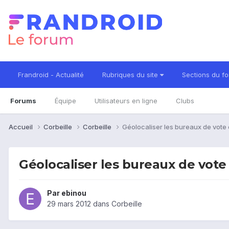
Frandroid - Actualité
Rubriques du site
Sections du f
Forums
Équipe
Utilisateurs en ligne
Clubs
Accueil
Corbeille
Corbeille
Géolocaliser les bureaux de vote 
Géolocaliser les bureaux de vote 
Par
ebinou
29 mars 2012
dans
Corbeille