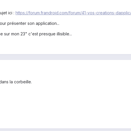
jet ici :
https://forum.frandroid.com/forum/41-vos-creations-dapplica
ur présenter son application...
e sur mon 23" c'est presque illisible...
dans la corbeille.