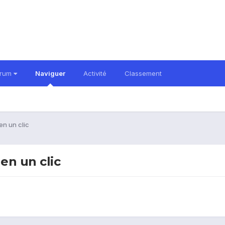
orum
Naviguer
Activité
Classement
en un clic
en un clic