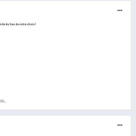
té du lieu de votre choix !
XQ..