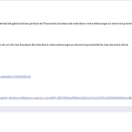
ermet de géolocaliser partout en France les bureaux de vote dans votre entourage ou encore à proximi
er en un clic les bureaux de vote dans votre entourage ou encore à proximité du lieu de votre choix.
mbedded&v=25xEofX5jp0
fr.nearby.elections&feature=search_result#?t=W251bGwsMSwxLDEsImZyLm5lYXJieS5lbGVjdGlvbnMi