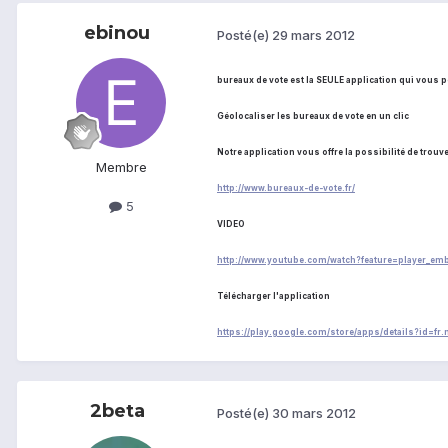
ebinou
Posté(e)
29 mars 2012
bureaux de vote est la SEULE application qui vous p
Géolocaliser les bureaux de vote en un clic
Notre application vous offre la possibilité de trouv
Membre
http://www.bureaux-de-vote.fr/
5
VIDEO
http://www.youtube.com/watch?feature=player_e
Télécharger l'application
https://play.google.com/store/apps/details?id=
2beta
Posté(e)
30 mars 2012