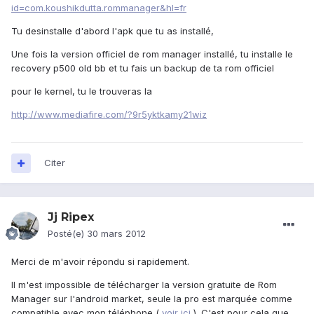
id=com.koushikdutta.rommanager&hl=fr
Tu desinstalle d'abord l'apk que tu as installé,
Une fois la version officiel de rom manager installé, tu installe le
recovery p500 old bb et tu fais un backup de ta rom officiel
pour le kernel, tu le trouveras la
http://www.mediafire.com/?9r5yktkamy21wiz
Citer
Jj Ripex
Posté(e)
30 mars 2012
Merci de m'avoir répondu si rapidement.
Il m'est impossible de télécharger la version gratuite de Rom
Manager sur l'android market, seule la pro est marquée comme
compatible avec mon téléphone (
voir ici
). C'est pour cela que