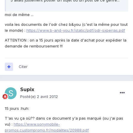
J'allais justement poster un sujet ou un post de ce genre...
moi de même ...
voila les documents de l'odr chez b&you (c'est la même pour tout
le monde) :
https://www.b-and-you.fr/static/pdf/odr-sxperias.pdf
ATTENTION : on a 15 jours après la date d'achat pour expédier la
demande de remboursement !!!
Citer
Supix
Posté(e)
2 avril 2012
15 jours :huh:
T'as vu ça où?? dans ce document y'a pas marqué (ou j'ai pas
vu) :
https://www.sonymobile-
promos.custompromo.fr/modalites/20988.pdf