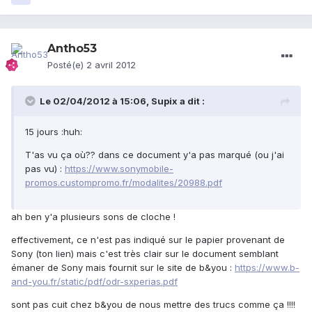
Antho53
Posté(e)
2 avril 2012
Le 02/04/2012 à 15:06, Supix a dit :
15 jours :huh:
T'as vu ça où?? dans ce document y'a pas marqué (ou j'ai
pas vu) :
https://www.sonymobile-
promos.custompromo.fr/modalites/20988.pdf
ah ben y'a plusieurs sons de cloche !
effectivement, ce n'est pas indiqué sur le papier provenant de
Sony (ton lien) mais c'est très clair sur le document semblant
émaner de Sony mais fournit sur le site de b&you :
https://www.b-
and-you.fr/static/pdf/odr-sxperias.pdf
sont pas cuit chez b&you de nous mettre des trucs comme ça !!!!