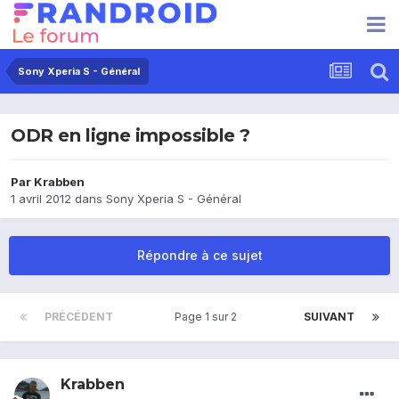
Sony Xperia S - Général
ODR en ligne impossible ?
Par
Krabben
1 avril 2012
dans
Sony Xperia S - Général
Répondre à ce sujet
PRÉCÉDENT
Page 1 sur 2
SUIVANT
Krabben