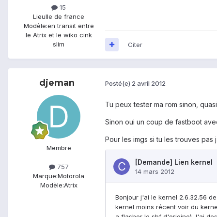
15
Lieu
Ile de france
Modèle:
en transit entre
le Atrix et le wiko cink
slim
Citer
djeman
Posté(e)
2 avril 2012
Tu peux tester ma rom sinon, quasi
Sinon oui un coup de fastboot avec
Pour les imgs si tu les trouves pas 
Membre
757
Marque:
Motorola
Modèle:
Atrix