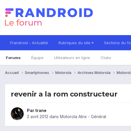
Frandroid - Actualité
Rubriques du site
Sections du f
Forums
Équipe
Utilisateurs en ligne
Clubs
Accueil
Smartphones
Motorola
Archives Motorola
Motorol
revenir a la rom constructeur
Par
trane
2 avril 2012
dans
Motorola Atrix - Général