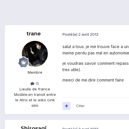
trane
Posté(e)
2 avril 2012
salut a tous. je me trouve face a un
meme perdu pas mal en autonomie
je voudrais savoir comment repasse
tres utile).
Membre
meeci de me.dire comment faire
15
Lieu
Ile de france
Modèle:
en transit entre
le Atrix et le wiko cink
slim
Citer
Shirosagi
Posté(e)
2 avril 2012