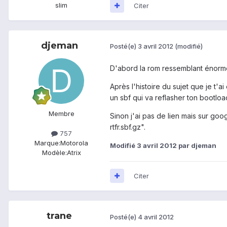
slim
Citer
djeman
Posté(e)
3 avril 2012
(modifié)
D'abord la rom ressemblant énorméme
Après l'histoire du sujet que je t'
un sbf qui va reflasher ton bootloa
Membre
Sinon j'ai pas de lien mais sur go
rtfr.sbf.gz".
757
Marque:
Motorola
Modifié
3 avril 2012
par djeman
Modèle:
Atrix
Citer
trane
Posté(e)
4 avril 2012