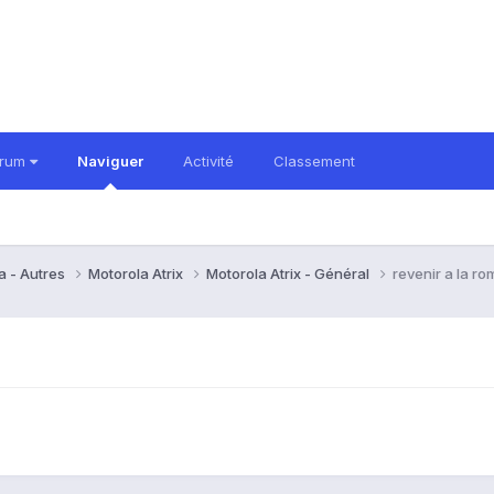
orum
Naviguer
Activité
Classement
a - Autres
Motorola Atrix
Motorola Atrix - Général
revenir a la r