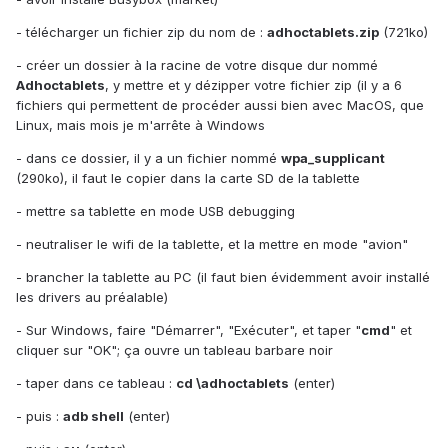
- télécharger un fichier zip du nom de :
adhoctablets.zip
(721ko)
- créer un dossier à la racine de votre disque dur nommé
Adhoctablets
, y mettre et y dézipper votre fichier zip (il y a 6
fichiers qui permettent de procéder aussi bien avec MacOS, que
Linux, mais mois je m'arrête à Windows
- dans ce dossier, il y a un fichier nommé
wpa_supplicant
(290ko), il faut le copier dans la carte SD de la tablette
- mettre sa tablette en mode USB debugging
- neutraliser le wifi de la tablette, et la mettre en mode "avion"
- brancher la tablette au PC (il faut bien évidemment avoir installé
les drivers au préalable)
- Sur Windows, faire "Démarrer", "Exécuter", et taper "
cmd
" et
cliquer sur "OK"; ça ouvre un tableau barbare noir
- taper dans ce tableau :
cd \adhoctablets
(enter)
- puis :
adb shell
(enter)