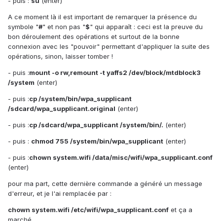
- puis :
su
(enter)
A ce moment là il est important de remarquer la présence du
symbole "
#
" et non pas "
$
" qui apparaît : ceci est la preuve du
bon déroulement des opérations et surtout de la bonne
connexion avec les "pouvoir" permettant d'appliquer la suite des
opérations, sinon, laisser tomber !
- puis :
mount -o rw,remount -t yaffs2 /dev/block/mtdblock3
/system
(enter)
- puis :
cp /system/bin/wpa_supplicant
/sdcard/wpa_supplicant.original
(enter)
- puis :
cp /sdcard/wpa_supplicant /system/bin/.
(enter)
- puis :
chmod 755 /system/bin/wpa_supplicant
(enter)
- puis :
chown system.wifi /data/misc/wifi/wpa_supplicant.conf
(enter)
pour ma part, cette dernière commande a généré un message
d'erreur, et je l'ai remplacée par :
chown system.wifi /etc/wifi/wpa_supplicant.conf
et ça a
marché