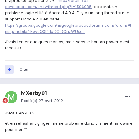
D'après ce topic sur XDA :
http://forum.xda-
developers.com/showthread.php?t=1596085
, ce serait un
problème logiciel lié à Android 4.0.4. Et y a un long thread sur le
support Google qui en parle :
https://groups.google.com/a/googleproductforums.com/forum/#!
msg/mobile/rkbvoQ0tf-k/DClDCnzWUxcJ
J'vais tenter quelques manips, mais sans le bouton power c'est
tendu :D
Citer
MXerby01
Posté(e)
27 avril 2012
J'étais en 4.0.3...
et en reflashant ginger, même problème donc vraiment hardware
pour moi ^^