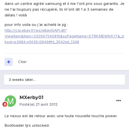
dans un centre agréé samsung et il me l'ont pris sous garantis. Je
ne l'ai toujours pas récupéré, ils m'ont dit 1 a 3 semaines de
délais ! voilà
pour info voila ou j'ai acheté le jig :
http://cgi.ebay.fr/ws/eBayISAPI.dll?
ViewItem&item=330597545816&ssPageName=STRK:MEWNX:IT&_tr
ksid=p3984.m1439.l2649#ht_3542wt_1348
Citer
3 weeks later...
MXerby01
Posté(e)
21 avril 2012
Le nexus est de retour avec une toute nouvelle touche power.
Bootloader tjrs unlocked.