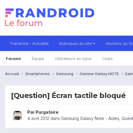
Frandroid - Actualité
Rubriques du site
Sections du f
Forums
Équipe
Utilisateurs en ligne
Clubs
Accueil
Smartphones
Samsung
Gamme Galaxy NOTE
Sam
[Question] Écran tactile bloqué
Par
Purgatoire
4 avril 2012
dans
Samsung Galaxy Note - Aides, Ques