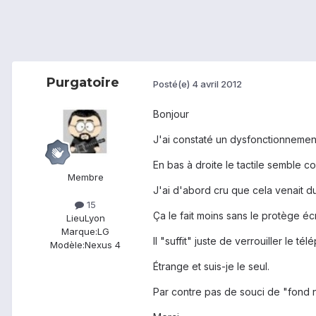
Purgatoire
Posté(e)
4 avril 2012
Bonjour
J'ai constaté un dysfonctionnement 
En bas à droite le tactile semble c
Membre
J'ai d'abord cru que cela venait d
15
Ça le fait moins sans le protège éc
Lieu
Lyon
Marque:
LG
Il "suffit" juste de verrouiller le 
Modèle:
Nexus 4
Étrange et suis-je le seul.
Par contre pas de souci de "fond no