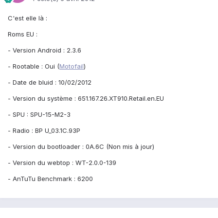
C'est elle là :
Roms EU :
- Version Android : 2.3.6
- Rootable : Oui (
Motofail
)
- Date de bluid : 10/02/2012
- Version du système : 651.167.26.XT910.Retail.en.EU
- SPU : SPU-15-M2-3
- Radio : BP U_03.1C.93P
- Version du bootloader : 0A.6C (Non mis à jour)
- Version du webtop : WT-2.0.0-139
- AnTuTu Benchmark : 6200