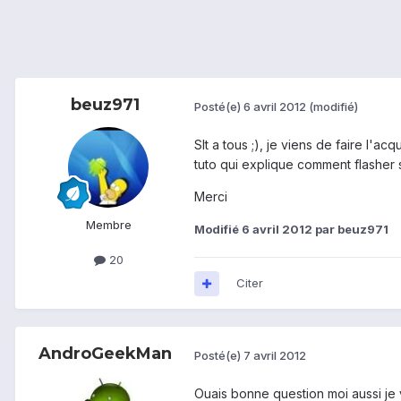
beuz971
Posté(e)
6 avril 2012
(modifié)
Slt a tous ;), je viens de faire l'a
tuto qui explique comment flasher 
Merci
Membre
Modifié
6 avril 2012
par beuz971
20
Citer
AndroGeekMan
Posté(e)
7 avril 2012
Ouais bonne question moi aussi je 