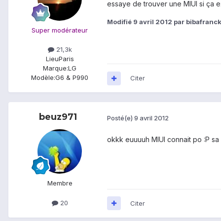
essaye de trouver une MIUI si ça exi
Modifié
9 avril 2012
par bibafranc
Super modérateur
21,3k
Lieu
Paris
Marque:
LG
Modèle:
G6 & P990
Citer
beuz971
Posté(e)
9 avril 2012
okkk euuuuh MIUI connait po :P sa v
Membre
20
Citer