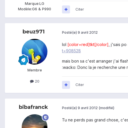
Marque:
LG
Modèle:
G6 & P990
Citer
beuz971
Posté(e)
9 avril 2012
lol
[color=red]tkt[/color]
, j'sais po
t=908528
mais bon sa c'est arranger j'ai f
:wacko: Donc la je recherche une ro
Membre
20
Citer
bibafranck
Posté(e)
9 avril 2012
(modifié)
Tu ne perds pas grand chose, c'es