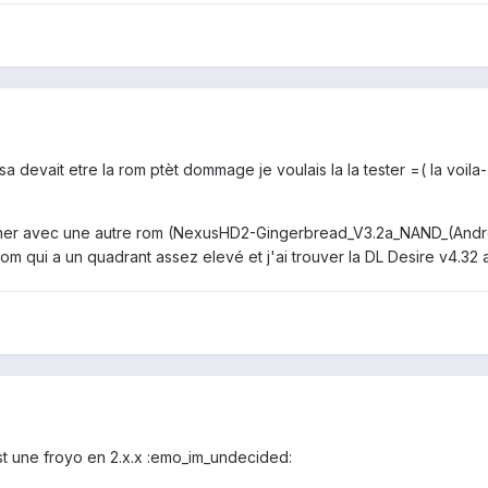
 sa devait etre la rom ptèt dommage je voulais la la tester =( la voila-
lasher avec une autre rom (NexusHD2-Gingerbread_V3.2a_NAND_(Andro
m qui a un quadrant assez elevé et j'ai trouver la DL Desire v4.32 a
t une froyo en 2.x.x :emo_im_undecided: