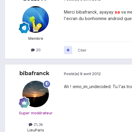
Merci bibafranck, ayayay
sa
va me 
l'ecran du bonhomme android que f
Membre
20
Citer
bibafranck
Posté(e)
8 avril 2012
Ah ! :emo_im_undecided: Tu l'as tr
Super modérateur
21,3k
Lieu
Paris