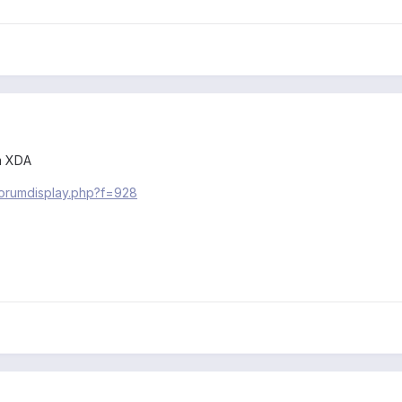
um XDA
forumdisplay.php?f=928