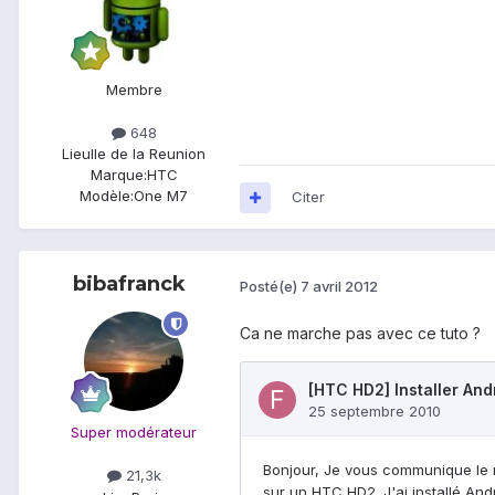
Membre
648
Lieu
Ile de la Reunion
Marque:
HTC
Modèle:
One M7
Citer
bibafranck
Posté(e)
7 avril 2012
Ca ne marche pas avec ce tuto ?
Super modérateur
21,3k