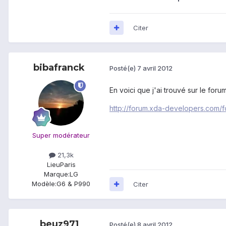
Citer
bibafranck
Posté(e)
7 avril 2012
En voici que j'ai trouvé sur le for
http://forum.xda-developers.com/
Super modérateur
21,3k
Lieu
Paris
Marque:
LG
Modèle:
G6 & P990
Citer
beuz971
Posté(e)
8 avril 2012