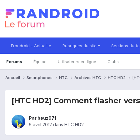
Frandroid - Actualité
Rubriques du site
Sections du f
Forums
Équipe
Utilisateurs en ligne
Clubs
Accueil
Smartphones
HTC
Archives HTC
HTC HD2
[HT
[HTC HD2] Comment flasher vers
Par
beuz971
6 avril 2012
dans
HTC HD2