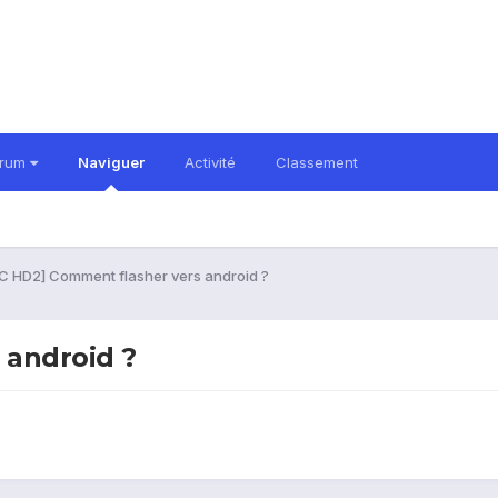
orum
Naviguer
Activité
Classement
C HD2] Comment flasher vers android ?
 android ?