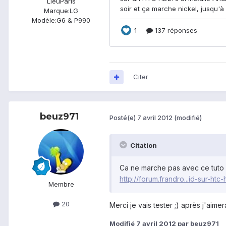
Lieu
Paris
Marque:
LG
Modèle:
G6 & P990
Citer
beuz971
Posté(e)
7 avril 2012
(modifié)
Citation
Ca ne marche pas avec ce tuto 
http://forum.frandro...id-sur-htc
Membre
20
Merci je vais tester ;) après j'aimer
Modifié
7 avril 2012
par beuz971