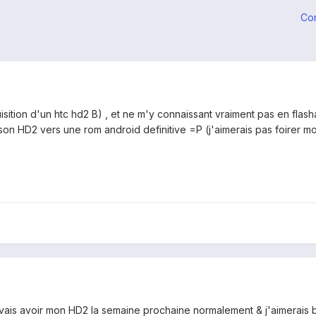
Co
cquisition d'un htc hd2 B) , et ne m'y connaissant vraiment pas en fla
son HD2 vers une rom android definitive =P (j'aimerais pas foirer m
vais avoir mon HD2 la semaine prochaine normalement & j'aimerais bi