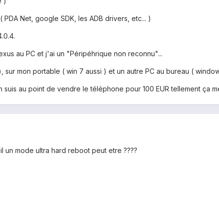
 )
s ( PDA Net, google SDK, les ADB drivers, etc... )
4.0.4.
exus au PC et j'ai un "Péripéhrique non reconnu"...
), sur mon portable ( win 7 aussi ) et un autre PC au bureau ( windo
'en suis au point de vendre le téléphone pour 100 EUR tellement ça me
il un mode ultra hard reboot peut etre ????