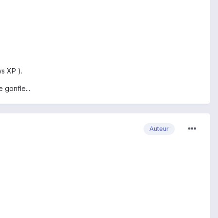
ws XP ).
 gonfle...
Auteur