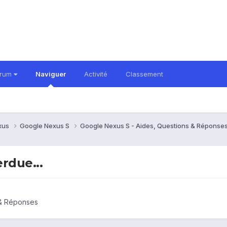
orum
Naviguer
Activité
Classement
xus
Google Nexus S
Google Nexus S - Aides, Questions & Réponse
rdue...
 & Réponses