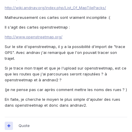
http://wiki.andnav.org/index.php/List_Of_MapTilePacks/
Malheureusement ces cartes sont vraiment incomplète :(
Il s'agit des cartes openstreetmap :
http://www.openstreetmap.org/
Sur le site d'openstreetmap, il y a la possibilité d'import de "trace
GPS". Avec andnav j'ai remarqué que l'on pouvait tracer son
trajet.
Si je trace mon trajet et que je l'upload sur openstreetmap, est ce
que les routes que j'ai parcourues seront rajoutées ? à
openstreetmap et à andnav2 ?
(je ne pense pas car après comment mettre les noms des rues ? )
En faite, je cherche le moyen le plus simple d'ajouter des rues
dans openstreetmap et donc dans andnav2.
Quote