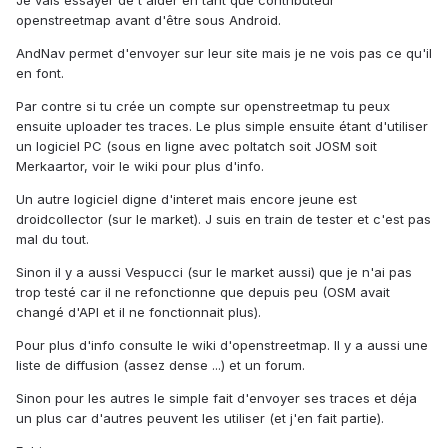
Je vais essayer de t'aider en tant que contributeur
openstreetmap avant d'être sous Android.
AndNav permet d'envoyer sur leur site mais je ne vois pas ce qu'il
en font.
Par contre si tu crée un compte sur openstreetmap tu peux
ensuite uploader tes traces. Le plus simple ensuite étant d'utiliser
un logiciel PC (sous en ligne avec poltatch soit JOSM soit
Merkaartor, voir le wiki pour plus d'info.
Un autre logiciel digne d'interet mais encore jeune est
droidcollector (sur le market). J suis en train de tester et c'est pas
mal du tout.
Sinon il y a aussi Vespucci (sur le market aussi) que je n'ai pas
trop testé car il ne refonctionne que depuis peu (OSM avait
changé d'API et il ne fonctionnait plus).
Pour plus d'info consulte le wiki d'openstreetmap. Il y a aussi une
liste de diffusion (assez dense ...) et un forum.
Sinon pour les autres le simple fait d'envoyer ses traces et déja
un plus car d'autres peuvent les utiliser (et j'en fait partie).