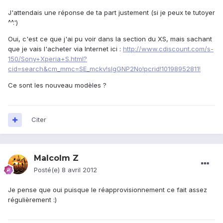
J'attendais une réponse de ta part justement (si je peux te tutoyer
^^.')
Oui, c'est ce que j'ai pu voir dans la section du XS, mais sachant
que je vais l'acheter via Internet ici :
http://www.cdiscount.com/s-
150/Sony+Xperia+S.html?
cid=search&cm_mmc=SE_mckv!sIgGNP2No!pcrid!10198952811!
Ce sont les nouveau modèles ?
Citer
Malcolm Z
Posté(e)
8 avril 2012
Je pense que oui puisque le réapprovisionnement ce fait assez
régulièrement :)