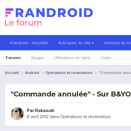
Frandroid - Actualité
Rubriques du site
Sections du f
Forums
Équipe
Utilisateurs en ligne
Clubs
Accueil
Android
Opérateurs et revendeurs
"Commande annulé
"Commande annulée" - Sur B&YOU 
Par
Rakasuki
8 avril 2012
dans
Opérateurs et revendeurs