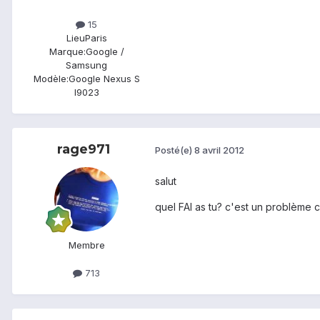
15
Lieu
Paris
Marque:
Google /
Samsung
Modèle:
Google Nexus S
I9023
rage971
Posté(e)
8 avril 2012
salut
quel FAI as tu? c'est un problème
Membre
713