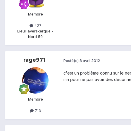
Membre
427
Lieu
Haverskerque -
Nord 59
rage971
Posté(e)
8 avril 2012
c'est un problème connu sur le nexu
mn pour ne pas avoir des déconne
Membre
713