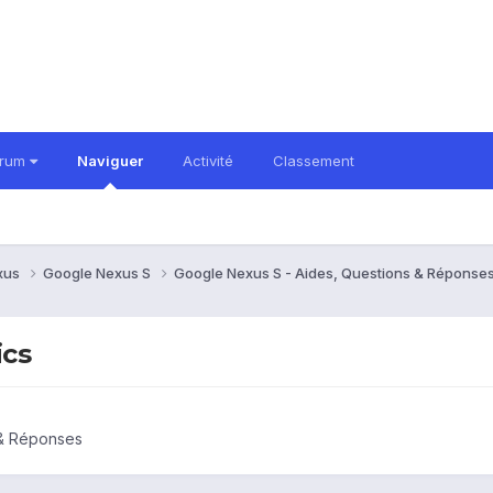
orum
Naviguer
Activité
Classement
xus
Google Nexus S
Google Nexus S - Aides, Questions & Réponse
ics
 & Réponses