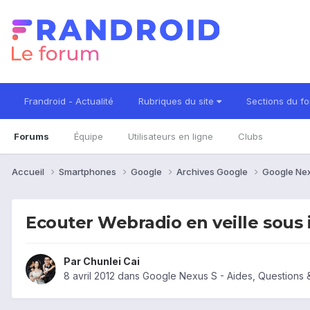
Frandroid - Actualité
Rubriques du site
Sections du f
Forums
Équipe
Utilisateurs en ligne
Clubs
Accueil
Smartphones
Google
Archives Google
Google Ne
Ecouter Webradio en veille sous 
Par
Chunlei Cai
8 avril 2012
dans
Google Nexus S - Aides, Questions