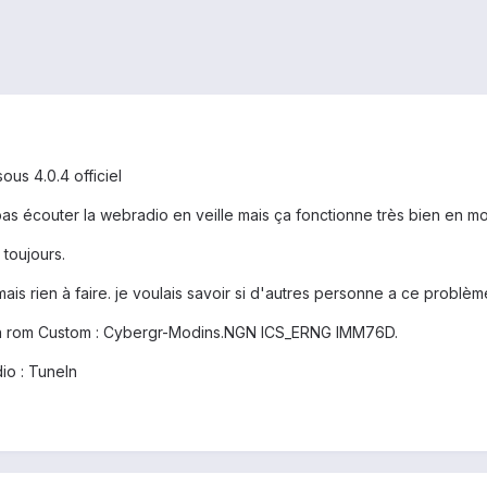
us 4.0.4 officiel
pas écouter la webradio en veille mais ça fonctionne très bien en mo
 toujours.
ais rien à faire. je voulais savoir si d'autres personne a ce problème
llé un rom Custom : Cybergr-Modins.NGN ICS_ERNG IMM76D.
io : TuneIn