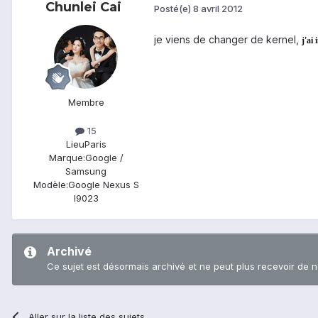
Chunlei Cai
Posté(e)
8 avril 2012
je viens de changer de kernel,
j'ai 
Membre
15
Lieu
Paris
Marque:
Google /
Samsung
Modèle:
Google Nexus S
I9023
Archivé
Ce sujet est désormais archivé et ne peut plus recevoir de 
Aller sur la liste des sujets