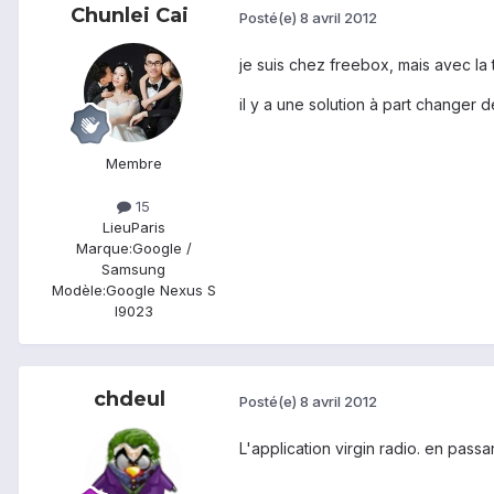
Chunlei Cai
Posté(e)
8 avril 2012
je suis chez freebox, mais avec la 
il y a une solution à part changer d
Membre
15
Lieu
Paris
Marque:
Google /
Samsung
Modèle:
Google Nexus S
I9023
chdeul
Posté(e)
8 avril 2012
L'application virgin radio. en passan