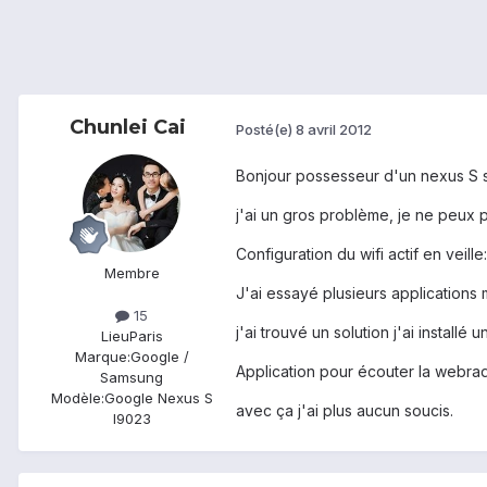
Chunlei Cai
Posté(e)
8 avril 2012
Bonjour possesseur d'un nexus S so
j'ai un gros problème, je ne peux 
Configuration du wifi actif en veille:
Membre
J'ai essayé plusieurs applications m
15
j'ai trouvé un solution j'ai insta
Lieu
Paris
Marque:
Google /
Application pour écouter la webrad
Samsung
Modèle:
Google Nexus S
avec ça j'ai plus aucun soucis.
I9023