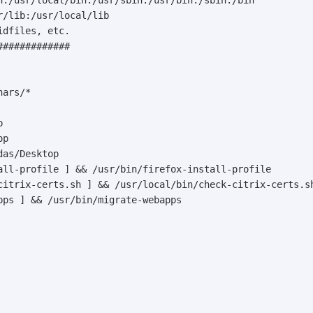
/lib:/usr/local/lib

dfiles, etc.

############

ars/*



p

as/Desktop

all-profile ] && /usr/bin/firefox-install-profile

citrix-certs.sh ] && /usr/local/bin/check-citrix-certs.sh
pps ] && /usr/bin/migrate-webapps
