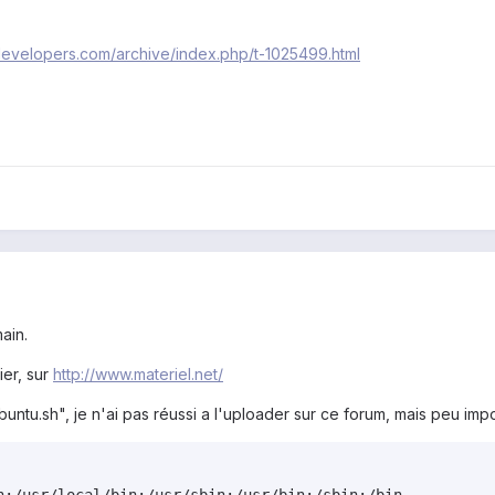
developers.com/archive/index.php/t-1025499.html
ain.
ier, sur
http://www.materiel.net/
buntu.sh", je n'ai pas réussi a l'uploader sur ce forum, mais peu impo
n:/usr/local/bin:/usr/sbin:/usr/bin:/sbin:/bin
