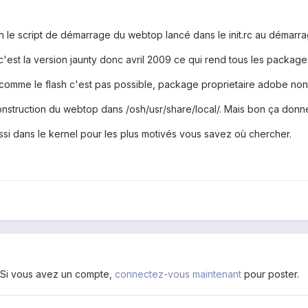
n le script de démarrage du webtop lancé dans le init.rc au démarra
 c'est la version jaunty donc avril 2009 ce qui rend tous les packa
comme le flash c'est pas possible, package proprietaire adobe non f
 construction du webtop dans /osh/usr/share/local/. Mais bon ça donne
ssi dans le kernel pour les plus motivés vous savez où chercher.
. Si vous avez un compte,
connectez-vous maintenant
pour poster.