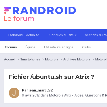
Frandroid - Actualité
Rubriques du site
Sections du f
Forums
Équipe
Utilisateurs en ligne
Clubs
Accueil
Smartphones
Motorola
Archives Motorola
Motorol
Fichier /ubuntu.sh sur Atrix ?
Par
jean_marc_92
9 avril 2012
dans
Motorola Atrix - Aides, Questions &