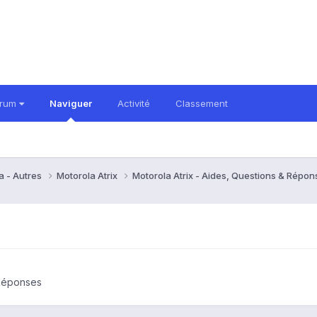
orum
Naviguer
Activité
Classement
a - Autres
Motorola Atrix
Motorola Atrix - Aides, Questions & Répo
 Réponses