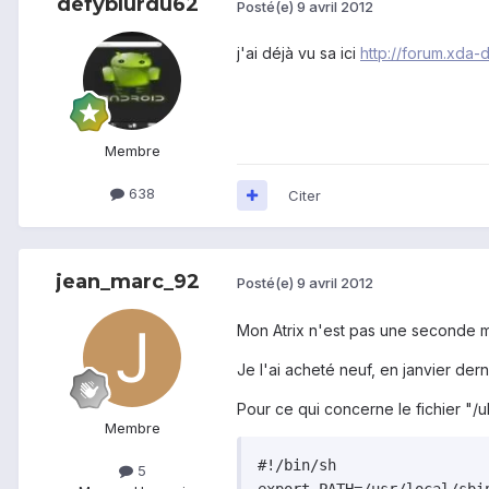
defyblurdu62
Posté(e)
9 avril 2012
j'ai déjà vu sa ici
http://forum.xda-
Membre
638
Citer
jean_marc_92
Posté(e)
9 avril 2012
Mon Atrix n'est pas une seconde m
Je l'ai acheté neuf, en janvier dern
Pour ce qui concerne le fichier "/u
Membre
#!/bin/sh

5
export PATH=/usr/local/sbi