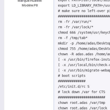
Marque:
Huawei
Modèle:
P8
export LD_LIBRARY_PATH=/usr
# make sure no left-over pi
###########################
rm -fr /var/run/*

rm -fr /var/lock/*

chmod 666 /system/usr/keych
rm -f /tmp/tab*

mkdir -p /home/adas/Desktop
chmod 755 /home/adas/Deskto
chown -R adas.adas /home/ad
[ -x /usr/bin/firefox-inst
[ -x /usr/local/bin/check-
[ -x /usr/bin/migrate-weba
# boot scripts

##############

/etc/init.d/rc S

# lock down /var for CTS

########################

chown root.adas /var/tmp

chown root.adas /var/lock
