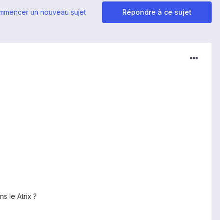
mmencer un nouveau sujet
Répondre à ce sujet
s le Atrix ?