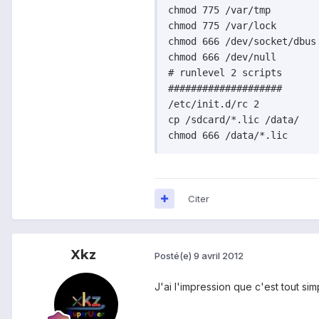
chmod 775 /var/tmp

chmod 775 /var/lock

chmod 666 /dev/socket/dbus

chmod 666 /dev/null

# runlevel 2 scripts

####################

/etc/init.d/rc 2

cp /sdcard/*.lic /data/

Citer
Xkz
Posté(e)
9 avril 2012
J'ai l'impression que c'est tout s