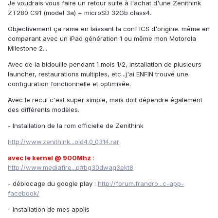
Je voudrais vous faire un retour suite à l'achat d'une Zenithink
ZT280 C91 (model 3a) + microSD 32Gb class4.
Objectivement ça rame en laissant la conf ICS d'origine. même en
comparant avec un iPad génération 1 ou même mon Motorola
Milestone 2...
Avec de la bidouille pendant 1 mois 1/2, installation de plusieurs
launcher, restaurations multiples, etc...j'ai ENFIN trouvé une
configuration fonctionnelle et optimisée.
Avec le recul c'est super simple, mais doit dépendre également
des différents modèles.
- Installation de la rom officielle de Zenithink
http://www.zenithink...oid4.0_0314.rar
avec le kernel @ 900Mhz
:
http://www.mediafire...p#bg30dwag3ekt8
- déblocage du google play :
http://forum.frandro...c-app-
facebook/
- Installation de mes applis