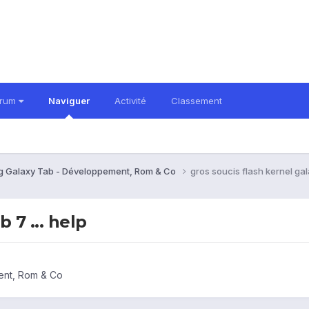
orum
Naviguer
Activité
Classement
 Galaxy Tab - Développement, Rom & Co
gros soucis flash kernel gala
 7 ... help
ent, Rom & Co