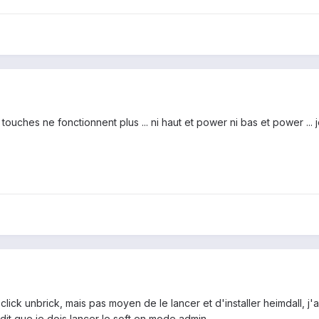
ouches ne fonctionnent plus ... ni haut et power ni bas et power ... je 
e click unbrick, mais pas moyen de le lancer et d'installer heimdall, 
dit que je dois lancer le soft en mode admin ...