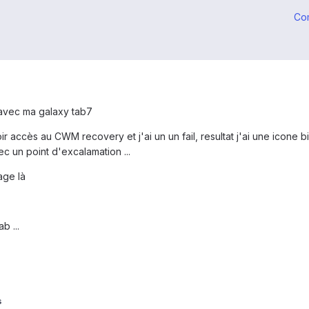
Co
s avec ma galaxy tab7
oir accès au CWM recovery et j'ai un un fail, resultat j'ai une icone b
ec un point d'excalamation ...
page là
b ...
s