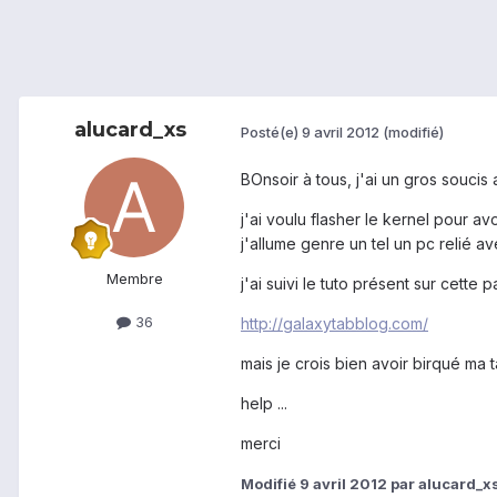
alucard_xs
Posté(e)
9 avril 2012
(modifié)
BOnsoir à tous, j'ai un gros souci
j'ai voulu flasher le kernel pour av
j'allume genre un tel un pc relié av
Membre
j'ai suivi le tuto présent sur cette 
36
http://galaxytabblog.com/
mais je crois bien avoir birqué ma ta
help ...
merci
Modifié
9 avril 2012
par alucard_x