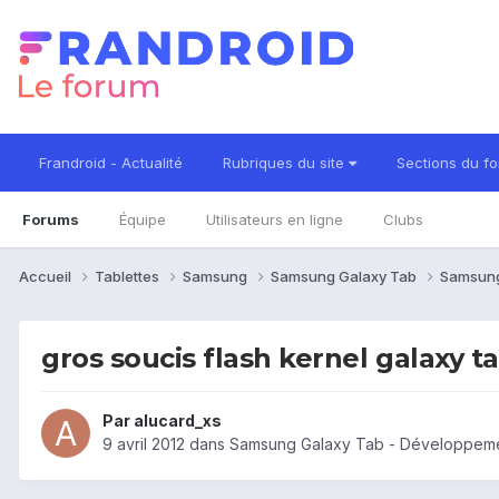
Frandroid - Actualité
Rubriques du site
Sections du f
Forums
Équipe
Utilisateurs en ligne
Clubs
Accueil
Tablettes
Samsung
Samsung Galaxy Tab
Samsung
gros soucis flash kernel galaxy tab
Par
alucard_xs
9 avril 2012
dans
Samsung Galaxy Tab - Développem