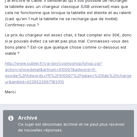
j'ai encore le cable. Il semblerait qu'il soit possible de recharger
la tablette avec un chargeur classique (USB universel) mais que
cela ne fonctionne que lorsque la tablette est éteinte et au ralenti
(cad. qu'en 1 nuit la tablette ne se recharge que de moitié).
Confirmez-vous ?
Le prix du chargeur est assez cher, il faut compter env 30€, donc
si je pouvais évitez ca serait pas plus mal. Connaissez-vous des
bons plans ? Est-ce que quelque chose comme ci-dessous est
viable ?
http://www.subtel.fr/cgi-bin/cosmoshop/lshop.cgi?
action=showdetail&artnum=910097&adword=fr-
google%2FAdwords+FR%2F910097%2Fgalaxy%20tab%20charge
ur&amktid=4226522697183310
Merci
Archivé
Ce sujet est désormais archivé et ne peut plus recevoir
de nouvelles réponses.