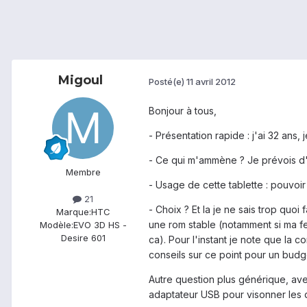
Migoul
Posté(e)
11 avril 2012
Bonjour à tous,
- Présentation rapide : j'ai 32 ans, 
- Ce qui m'ammène ? Je prévois d'a
Membre
- Usage de cette tablette : pouvoir
21
- Choix ? Et la je ne sais trop quoi
Marque:
HTC
une rom stable (notamment si ma fe
Modèle:
EVO 3D HS -
Desire 601
ca). Pour l'instant je note que la c
conseils sur ce point pour un bud
Autre question plus générique, ave
adaptateur USB pour visonner les 