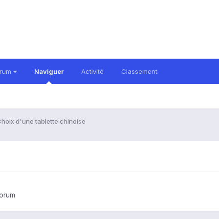
orum
Naviguer
Activité
Classement
hoix d'une tablette chinoise
forum