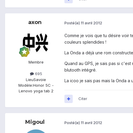
axon
Posté(e)
11 avril 2012
Comme je vois que tu désire voir te
couleurs splendides !
La Onda a déjà une rom constructeur
Membre
Quand au GPS, je sais pas si c'est 
blutooth intégré.
695
Lieu
Savoie
La icoo je sais pas mais la Onda a 
Modèle:
Honor 5C -
Lenovo yoga tab 2
Citer
Migoul
Posté(e)
11 avril 2012