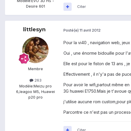
Modèle:
EVO 3D HS -
Desire 601
Citer
littlesyn
Posté(e)
11 avril 2012
Pour la vi40 , navigation web, jeux 
Oui , une énorme bidouille pour l'av
Elle est pour le fiston de 13 ans , j
Membre
Effectivement , il n'y'a pas de puces
263
Pour avoir le wifi,partout même en 
Modèle:
Meizu pro
3G huawei E1750.Mais je t'avoue que
6,leagoo M5, Huawei
p20 pro
j'utilise aucune rom custom,pour pl
Parcontre ce n'est pas un process
Citer