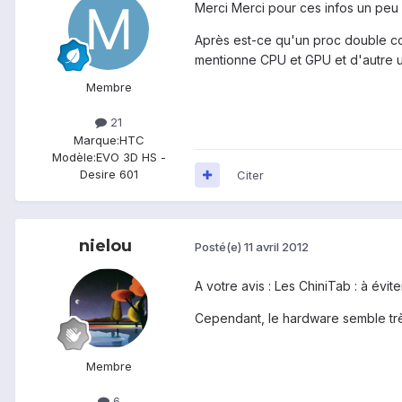
Merci Merci pour ces infos un peu 
Après est-ce qu'un proc double coe
mentionne CPU et GPU et d'autre u
Membre
21
Marque:
HTC
Modèle:
EVO 3D HS -
Desire 601
Citer
nielou
Posté(e)
11 avril 2012
A votre avis : Les ChiniTab : à évite
Cependant, le hardware semble très
Membre
6