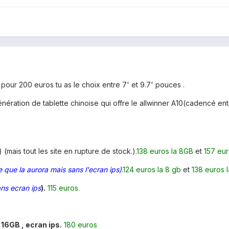
 pour 200 euros tu as le choix entre 7' et 9.7' pouces .
énération de tablette chinoise qui offre le allwinner A10(cadencé en
(mais tout les site en rupture de stock.).
138 euros la 8GB
et
157 eu
 que la aurora mais sans l'ecran ips)
.
124 euros la 8 gb
et
138 euros l
ns ecran ips
).
115 euros.
 16GB , ecran ips.
180 euros