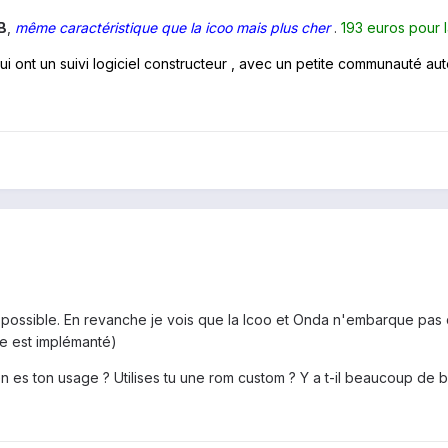
B
,
même caractéristique que la icoo mais plus cher
.
193 euros pour 
qui ont un suivi logiciel constructeur , avec un petite communauté aut
 si possible. En revanche je vois que la Icoo et Onda n'embarque p
le est implémanté)
 es ton usage ? Utilises tu une rom custom ? Y a t-il beaucoup de bid