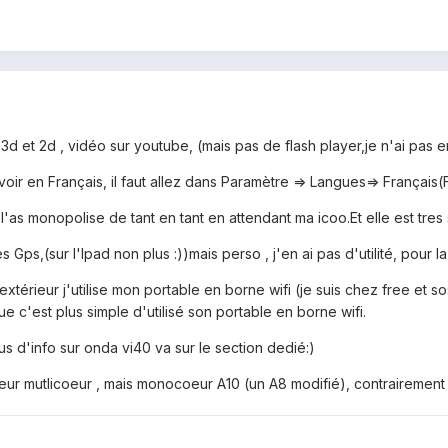
3d et 2d , vidéo sur youtube, (mais pas de flash player,je n'ai pas en
oir en Français, il faut allez dans Paramètre => Langues=> Français(Fr
e l'as monopolise de tant en tant en attendant ma icoo.Et elle est tres s
 Gps,(sur l'Ipad non plus :))mais perso , j'en ai pas d'utilité, pour la 
extérieur j'utilise mon portable en borne wifi (je suis chez free et s
 c'est plus simple d'utilisé son portable en borne wifi.
us d'info sur onda vi40 va sur le section dedié:)
eur mutlicoeur , mais monocoeur A10 (un A8 modifié), contrairement