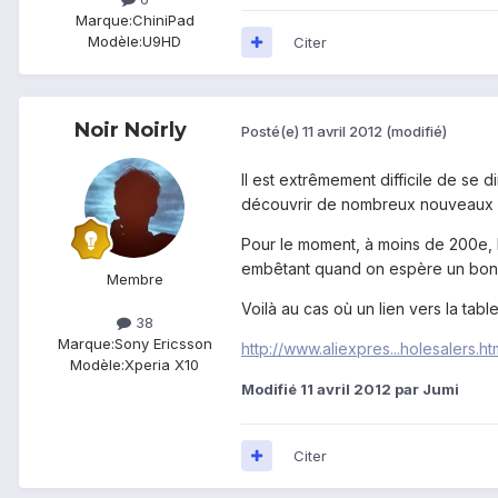
Marque:
ChiniPad
Modèle:
U9HD
Citer
Noir Noirly
Posté(e)
11 avril 2012
(modifié)
Il est extrêmement difficile de se d
découvrir de nombreux nouveaux mod
Pour le moment, à moins de 200e, l
embêtant quand on espère un bon s
Membre
Voilà au cas où un lien vers la tabl
38
Marque:
Sony Ericsson
http://www.aliexpres...holesalers.ht
Modèle:
Xperia X10
Modifié
11 avril 2012
par Jumi
Citer