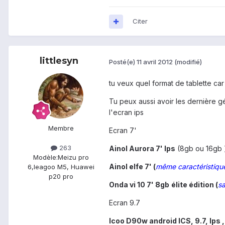
Citer
littlesyn
Posté(e)
11 avril 2012
(modifié)
tu veux quel format de tablette car
Tu peux aussi avoir les dernière g
l'ecran ips
Membre
Ecran 7'
263
Ainol Aurora 7' Ips
(8gb ou 16gb ) 
Modèle:
Meizu pro
Ainol elfe 7' (
même caractéristique
6,leagoo M5, Huawei
p20 pro
Onda vi 10 7' 8gb
élite édition (
sa
Ecran 9.7
Icoo D90w android ICS, 9.7, Ips ,