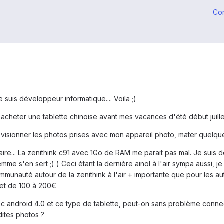
Co
je suis développeur informatique.... Voila ;)
cheter une tablette chinoise avant mes vacances d'été début juille
 visionner les photos prises avec mon appareil photo, mater quelques
 faire... La zenithink c91 avec 1Go de RAM me parait pas mal. Je suis d
mme s'en sert ;) ) Ceci étant la dernière ainol à l'air sympa aussi,
ommunauté autour de la zenithink à l'air + importante que pour les aut
get de 100 à 200€
c android 4.0 et ce type de tablette, peut-on sans problème connec
dites photos ?