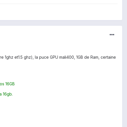
tre 1ghz et1.5 ghz), la puce GPU mali400, 1GB de Ram, certaine
ros 16GB
a 16gb.