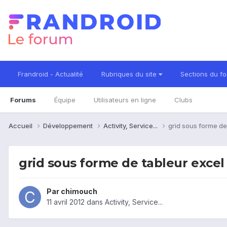
Frandroid - Actualité
Rubriques du site
Sections du f
Forums
Équipe
Utilisateurs en ligne
Clubs
Accueil
Développement
Activity, Service...
grid sous forme de
grid sous forme de tableur excel
Par
chimouch
11 avril 2012
dans
Activity, Service...