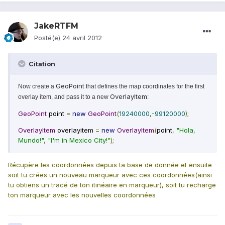
JakeRTFM
Posté(e)
24 avril 2012
Citation
GeoPoint
Now create a
that defines the map coordinates for the first
OverlayItem
overlay item, and pass it to a new
:
GeoPoint
point
=
new
GeoPoint
(
19240000
,-
99120000
);
OverlayItem
overlayitem
=
new
OverlayItem
(
point
,
"Hola,
Mundo!"
,
"I'm in Mexico City!"
);
Récupère les coordonnées depuis ta base de donnée et ensuite
soit tu crées un nouveau marqueur avec ces coordonnées(ainsi
tu obtiens un tracé de ton itinéaire en marqueur), soit tu recharge
ton marqueur avec les nouvelles coordonnées