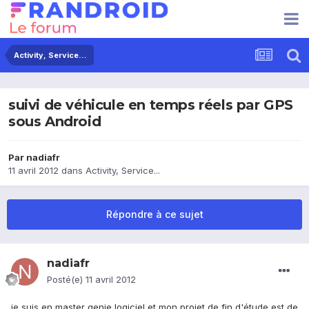
Activity, Service...
suivi de véhicule en temps réels par GPS
sous Android
Par
nadiafr
11 avril 2012
dans
Activity, Service...
Répondre à ce sujet
nadiafr
Posté(e)
11 avril 2012
je suis en master genie logiciel et mon projet de fin d'étude est de