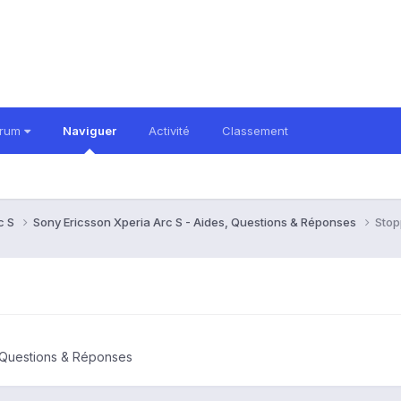
orum
Naviguer
Activité
Classement
c S
Sony Ericsson Xperia Arc S - Aides, Questions & Réponses
Stop
, Questions & Réponses