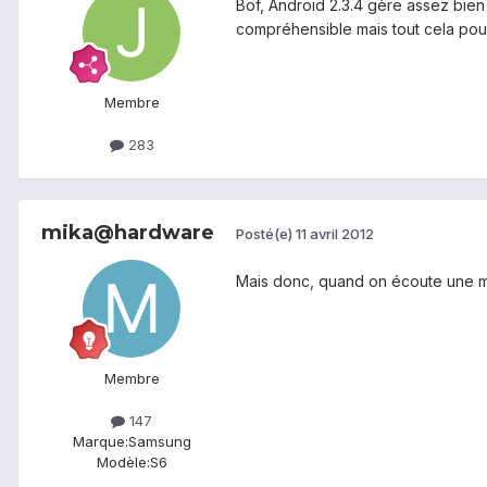
Bof, Android 2.3.4 gère assez bien 
compréhensible mais tout cela pour
Membre
283
mika@hardware
Posté(e)
11 avril 2012
Mais donc, quand on écoute une mus
Membre
147
Marque:
Samsung
Modèle:
S6