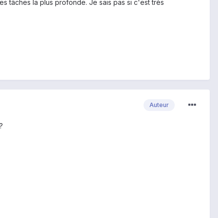
s tâches la plus profonde. Je sais pas si c'est très
Auteur
?