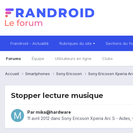
Frandroid - Actualité
Rubriques du site
Sections du f
Forums
Équipe
Utilisateurs en ligne
Clubs
Accueil
Smartphones
Sony Ericsson
Sony Ericsson Xperia Ar
Stopper lecture musique
Par
mika@hardware
11 avril 2012
dans
Sony Ericsson Xperia Arc S - Aides