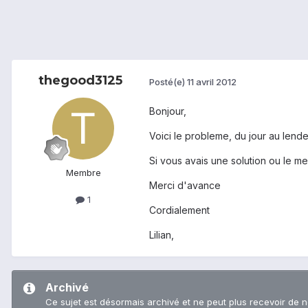
thegood3125
Posté(e)
11 avril 2012
Bonjour,
Voici le probleme, du jour au lende
Si vous avais une solution ou le 
Membre
Merci d'avance
1
Cordialement
Lilian,
Archivé
Ce sujet est désormais archivé et ne peut plus recevoir de 