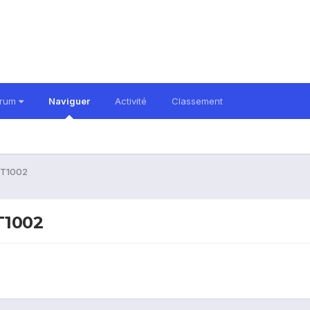
orum
Naviguer
Activité
Classement
 CT1002
T1002