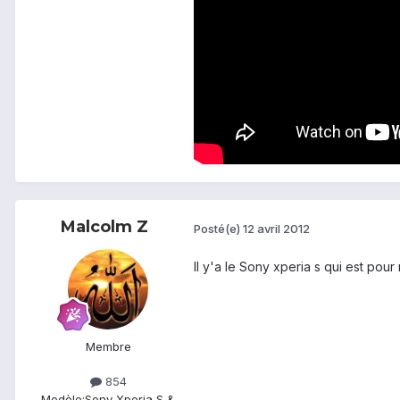
Malcolm Z
Posté(e)
12 avril 2012
Il y'a le Sony xperia s qui est po
Membre
854
Modèle:
Sony Xperia S &