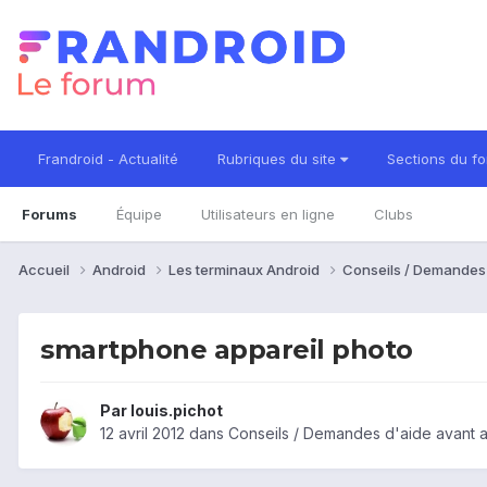
Frandroid - Actualité
Rubriques du site
Sections du f
Forums
Équipe
Utilisateurs en ligne
Clubs
Accueil
Android
Les terminaux Android
Conseils / Demandes
smartphone appareil photo
Par
louis.pichot
12 avril 2012
dans
Conseils / Demandes d'aide avant 