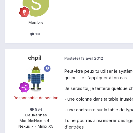
Membre
198
chpil
Posté(e)
13 avril 2012
Peut-être peux tu utiliser le systè
qui puisse s'appliquer à ton cas
Je serais toi, je tenterai quelque
Responsable de section
- une colonne dans ta table (numér
894
- une contrainte sur la table de typ
Lieu
Rennes
Tu ne pourras ainsi insérer des lig
Modèle:
Nexus 4 -
Nexus 7 - Minix X5
d'entrées