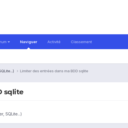
orum
Naviguer
Activité
Classement
QLite...)
Limiter des entrées dans ma BDD sqlite
 sqlite
, SQLite...)