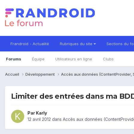
Frandroid - Actualité
Rubriques du site
Sections du f
Forums
Équipe
Utilisateurs en ligne
Clubs
Accueil
Développement
Accès aux données (ContentProvider, S
Limiter des entrées dans ma BDD
Par
Karly
12 avril 2012
dans
Accès aux données (ContentProvider