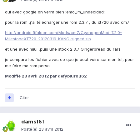
oui avec google on verra bien :emo_im_undecided:
pour la rom ,j'ai télécharger une rom 2.3.7 , du xt720 avec cm7
http://android.fjfalcon.com/Mods/cm7/CyanogenMod-7.2.0-
MilestoneXT720-20120319-KANG-signed.zip
et une avec miui ,puis une stock 2.3.7 Gingerbread du rarz
je compare les fichier avec ce que je peut voire sur mon tel, pour
me faire ma rom perso
Modifié
23 avril 2012
par defyblurdu62
Citer
dams161
Posté(e)
23 avril 2012