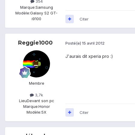
354
Marque:
Samsung
Modèle:
Galaxy S2 GT-
i9100
Citer
Reggie1000
Posté(e)
15 avril 2012
J'aurais dit xperia pro :)
Membre
3,7k
Lieu
Devant son pc
Marque:
Honor
Modèle:
5X
Citer