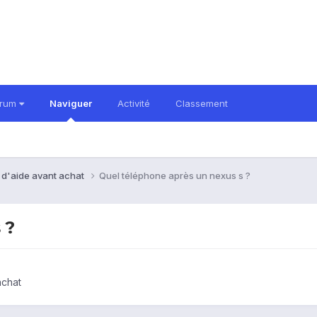
orum
Naviguer
Activité
Classement
 d'aide avant achat
Quel téléphone après un nexus s ?
 ?
achat