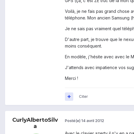
GPS (ça, c'est ZE truc de la mort qui
Voilà, je ne fais pas grand chose a
téléphone. Mon ancien Samsung (hel
Je ne sais pas vraiment quel téléph
D'autre part, je trouve que le nex
moins conséquent.
En modèle, j'hésite avec avec le Mi
J'attends avec impatience vos sug
Merci !
Citer
CurlyAlbertoSilv
Posté(e)
14 avril 2012
a
Avec le clavier azerty il n'y en a 