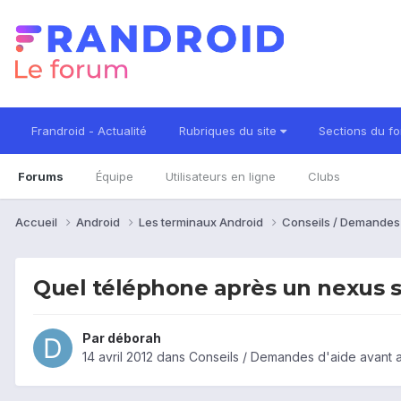
Frandroid - Actualité
Rubriques du site
Sections du f
Forums
Équipe
Utilisateurs en ligne
Clubs
Accueil
Android
Les terminaux Android
Conseils / Demandes
Quel téléphone après un nexus s
Par
déborah
14 avril 2012
dans
Conseils / Demandes d'aide avant 