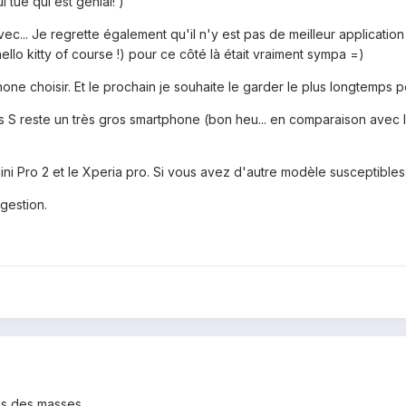
 tue qui est génial! )
vec... Je regrette également qu'il n'y est pas de meilleur applicatio
lo kitty of course !) pour ce côté là était vraiment sympa =)
one choisir. Et le prochain je souhaite le garder le plus longtemps 
us S reste un très gros smartphone (bon heu... en comparaison avec l
ni Pro 2 et le Xperia pro. Si vous avez d'autre modèle susceptibles
gestion.
pas des masses.