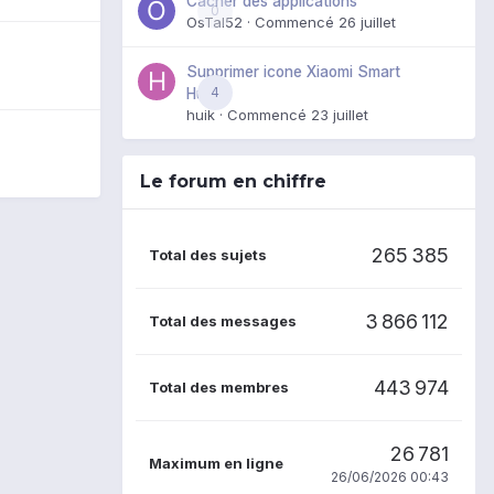
Cacher des applications
0
OsTal52
· Commencé
26 juillet
Supprimer icone Xiaomi Smart
4
Hub
huik
· Commencé
23 juillet
Le forum en chiffre
265 385
Total des sujets
3 866 112
Total des messages
443 974
Total des membres
26 781
Maximum en ligne
26/06/2026 00:43