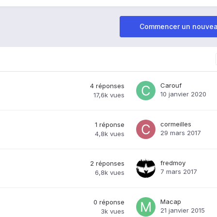
Commencer un nouvea
Carouf
4
réponses
10 janvier 2020
17,6k
vues
cormeilles
1
réponse
29 mars 2017
4,8k
vues
fredmoy
2
réponses
7 mars 2017
6,8k
vues
Macap
0
réponse
21 janvier 2015
3k
vues