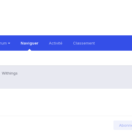
orum
Naviguer
Activité
Classement
Withings
Abonn