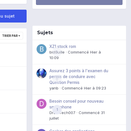
u sujet
Sujets
TRIER PAR
XZ1 stock rom
bid0uille
0
· Commencé
Hier à
10:09
Assurez 3 points à l'examen du
permis de conduire avec
0
Question Permis
yanb
· Commencé
Hier à 09:23
Besoin conseil pour nouveau
smartphone
1
DroidTech007
· Commencé
31
juillet