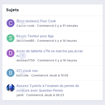
Sujets
[Beta testeurs] Pour Cook
0
Casse-cook
· Commencé
il y a 51 minutes
Besoin Testeur pour App
0
Skinshoot80
· Commencé
il y a 14 heures
écran de tablette s7fe ne marche pas,écran
1
noir
domxav1759
· Commencé
il y a 16 heures
XZ1 stock rom
0
bid0uille
· Commencé
Jeudi à 10:09
Assurez 3 points à l'examen du permis de
0
conduire avec Question Permis
yanb
· Commencé
Jeudi à 09:23