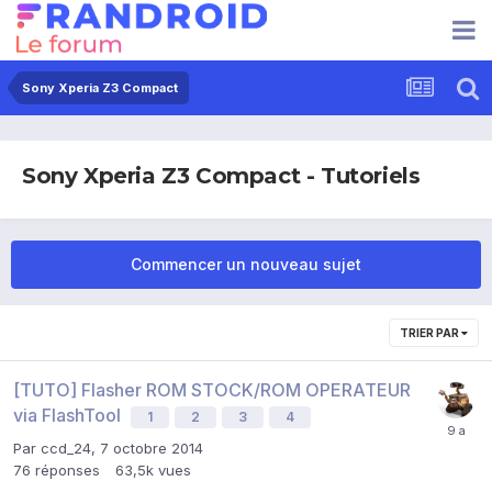
Sony Xperia Z3 Compact
Sony Xperia Z3 Compact - Tutoriels
Commencer un nouveau sujet
TRIER PAR
[TUTO] Flasher ROM STOCK/ROM OPERATEUR
via FlashTool
1
2
3
4
Par
ccd_24
,
7 octobre 2014
76
réponses
63,5k
vues