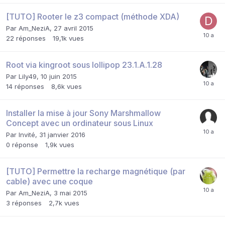
[TUTO] Rooter le z3 compact (méthode XDA)
Par
Am_NeziA
,
27 avril 2015
22
réponses
19,1k
vues
Root via kingroot sous lollipop 23.1.A.1.28
Par
Lily49
,
10 juin 2015
14
réponses
8,6k
vues
Installer la mise à jour Sony Marshmallow
Concept avec un ordinateur sous Linux
Par Invité,
31 janvier 2016
0
réponse
1,9k
vues
[TUTO] Permettre la recharge magnétique (par
cable) avec une coque
Par
Am_NeziA
,
3 mai 2015
3
réponses
2,7k
vues