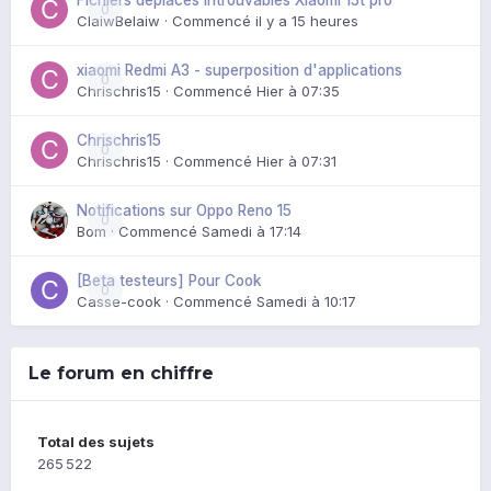
0
ClaiwBelaiw
· Commencé
il y a 15 heures
xiaomi Redmi A3 - superposition d'applications
0
Chrischris15
· Commencé
Hier à 07:35
Chrischris15
0
Chrischris15
· Commencé
Hier à 07:31
Notifications sur Oppo Reno 15
0
Bom
· Commencé
Samedi à 17:14
[Beta testeurs] Pour Cook
0
Casse-cook
· Commencé
Samedi à 10:17
Le forum en chiffre
Total des sujets
265 522