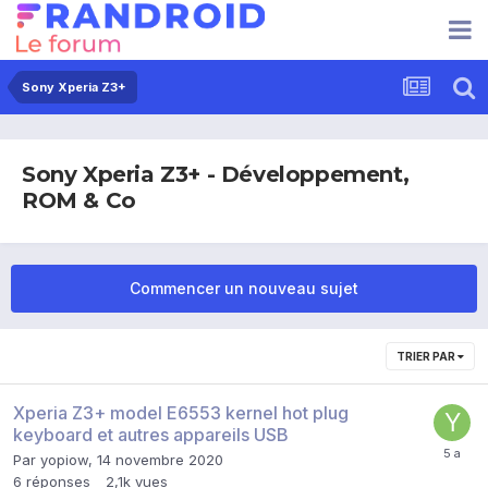
Sony Xperia Z3+
Sony Xperia Z3+ - Développement,
ROM & Co
Commencer un nouveau sujet
TRIER PAR
Xperia Z3+ model E6553 kernel hot plug
keyboard et autres appareils USB
Par
yopiow
,
14 novembre 2020
6
réponses
2,1k
vues