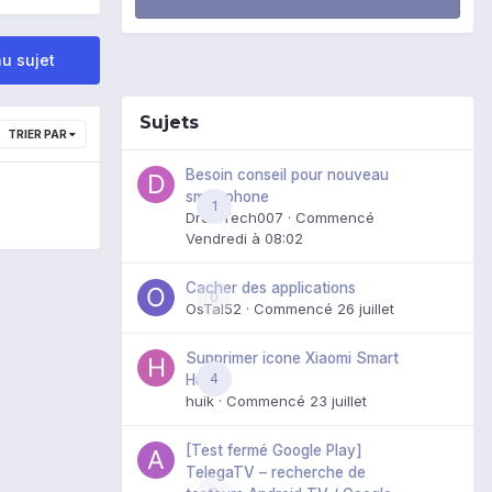
u sujet
Sujets
TRIER PAR
Besoin conseil pour nouveau
smartphone
1
DroidTech007
· Commencé
Vendredi à 08:02
Cacher des applications
0
OsTal52
· Commencé
26 juillet
Supprimer icone Xiaomi Smart
4
Hub
huik
· Commencé
23 juillet
[Test fermé Google Play]
TelegaTV – recherche de