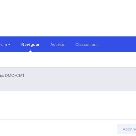
orum
Naviguer
Activité
Classement
nic DMC-CM1
Abonn