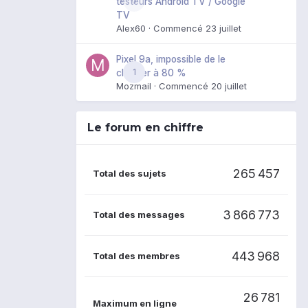
0
testeurs Android TV / Google
TV
Alex60
· Commencé
23 juillet
Pixel 9a, impossible de le
1
charger à 80 %
Mozmail
· Commencé
20 juillet
Le forum en chiffre
265 457
Total des sujets
3 866 773
Total des messages
443 968
Total des membres
26 781
Maximum en ligne