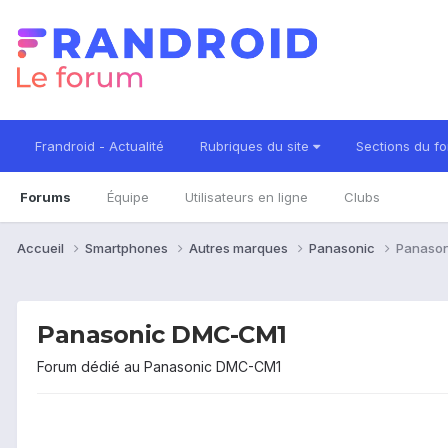
Frandroid - Actualité
Rubriques du site
Sections du f
Forums
Équipe
Utilisateurs en ligne
Clubs
Accueil
Smartphones
Autres marques
Panasonic
Panaso
Panasonic DMC-CM1
Forum dédié au Panasonic DMC-CM1