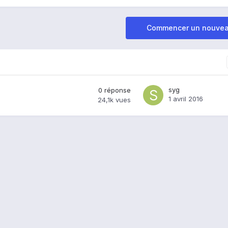
Commencer un nouvea
syg
0
réponse
1 avril 2016
24,1k
vues