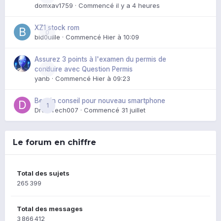
domxav1759
· Commencé
il y a 4 heures
XZ1 stock rom
0
bid0uille
· Commencé
Hier à 10:09
Assurez 3 points à l'examen du permis de
0
conduire avec Question Permis
yanb
· Commencé
Hier à 09:23
Besoin conseil pour nouveau smartphone
1
DroidTech007
· Commencé
31 juillet
Le forum en chiffre
Total des sujets
265 399
Total des messages
3 866 412