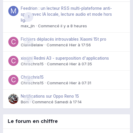
Feedrion : un lecteur RSS multi-plateforme anti-
spoil, avec IA locale, lecture audio et mode hors
1
ligne
max_jln
· Commencé
il y a 8 heures
Fichiers déplacés introuvables Xiaomi 15t pro
0
ClaiwBelaiw
· Commencé
Hier à 17:56
xiaomi Redmi A3 - superposition d'applications
0
Chrischris15
· Commencé
Hier à 07:35
Chrischris15
0
Chrischris15
· Commencé
Hier à 07:31
Notifications sur Oppo Reno 15
0
Bom
· Commencé
Samedi à 17:14
Le forum en chiffre