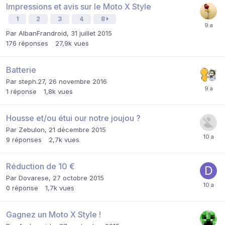
Impressions et avis sur le Moto X Style
1
2
3
4
8
Par
AlbanFrandroid
,
31 juillet 2015
176
réponses
27,9k
vues
Batterie
Par
steph.27
,
26 novembre 2016
1
réponse
1,8k
vues
Housse et/ou étui our notre joujou ?
Par
Zebulon
,
21 décembre 2015
9
réponses
2,7k
vues
Réduction de 10 €
Par
Dovarese
,
27 octobre 2015
0
réponse
1,7k
vues
Gagnez un Moto X Style !