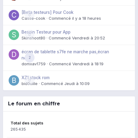
[Beta testeurs] Pour Cook
0
Casse-cook
· Commencé
il y a 18 heures
Besoin Testeur pour App
0
Skinshoot80
· Commencé
Vendredi à 20:52
écran de tablette s7fe ne marche pas,écran
2
noir
domxav1759
· Commencé
Vendredi à 18:19
XZ1 stock rom
0
bid0uille
· Commencé
Jeudi à 10:09
Le forum en chiffre
Total des sujets
265 435