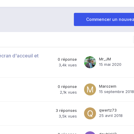
Commencer un nouvea
cran d'acceuil et
Mr_JM
0
réponse
15 mai 2020
3,4k
vues
Marozem
0
réponse
15 septembre 2018
2,1k
vues
qwertz73
3
réponses
25 avril 2018
3,5k
vues
doubleV2