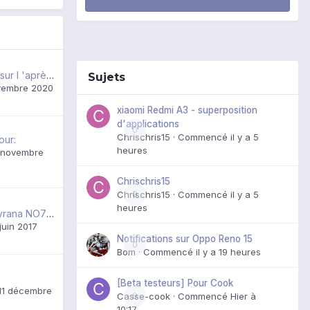
HTC 10 mefiance sur l 'après (batterie)
Sujets
vembre 2020
xiaomi Redmi A3 - superposition
d'applications
0
Chrischris15
· Commencé
il y a 5
our:
heures
 novembre
Chrischris15
Chrischris15
0
· Commencé
il y a 5
heures
[ROM ] Custom Pyrana NO7-04 Android 7
juin 2017
Notifications sur Oppo Reno 15
0
Bom
· Commencé
il y a 19 heures
[Beta testeurs] Pour Cook
11 décembre
Casse-cook
0
· Commencé
Hier à
10:17