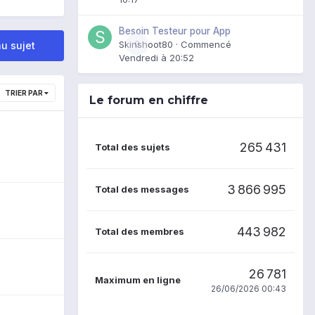
Besoin Testeur pour App
Skinshoot80
0
· Commencé
u sujet
Vendredi à 20:52
TRIER PAR
Le forum en chiffre
265 431
Total des sujets
3 866 995
Total des messages
443 982
Total des membres
26 781
Maximum en ligne
26/06/2026 00:43