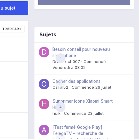
u sujet
TRIER PAR
Sujets
Besoin conseil pour nouveau
smartphone
1
DroidTech007
· Commencé
Vendredi à 08:02
Cacher des applications
0
OsTal52
· Commencé
26 juillet
Supprimer icone Xiaomi Smart
4
Hub
huik
· Commencé
23 juillet
[Test fermé Google Play]
TelegaTV – recherche de