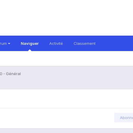
orum
Naviguer
Activité
Classement
0 - Général
Abonn