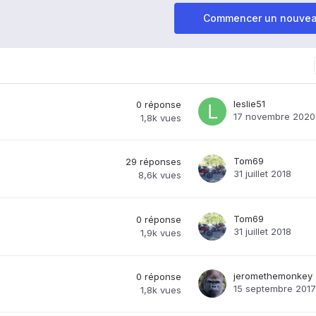
Commencer un nouvea
leslie51
0
réponse
17 novembre 2020
1,8k
vues
Tom69
29
réponses
31 juillet 2018
8,6k
vues
Tom69
0
réponse
31 juillet 2018
1,9k
vues
jeromethemonkey
0
réponse
15 septembre 2017
1,8k
vues