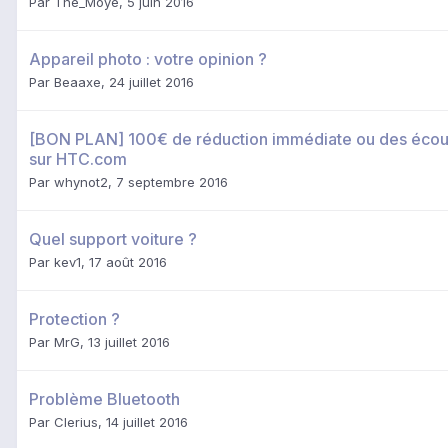
Par
The_Moye
,
5 juin 2016
Appareil photo : votre opinion ?
Par
Beaaxe
,
24 juillet 2016
[BON PLAN] 100€ de réduction immédiate ou des écout
sur HTC.com
Par
whynot2
,
7 septembre 2016
Quel support voiture ?
Par
kev1
,
17 août 2016
Protection ?
Par
MrG
,
13 juillet 2016
Problème Bluetooth
Par
Clerius
,
14 juillet 2016