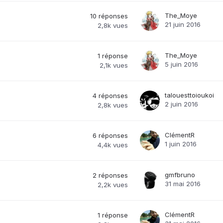
The_Moye
10
réponses
21 juin 2016
2,8k
vues
The_Moye
1
réponse
5 juin 2016
2,1k
vues
talouesttoioukoi
4
réponses
2 juin 2016
2,8k
vues
ClémentR
6
réponses
1 juin 2016
4,4k
vues
gmfbruno
2
réponses
31 mai 2016
2,2k
vues
ClémentR
1
réponse