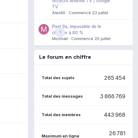
0
testeurs Android TV / Google
TV
Alex60
· Commencé
23 juillet
Pixel 9a, impossible de le
1
charger à 80 %
Mozmail
· Commencé
20 juillet
Le forum en chiffre
265 454
Total des sujets
3 866 769
Total des messages
443 968
Total des membres
26 781
Maximum en ligne