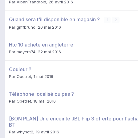
Par
AlbanFrandroid
,
26 avril 2016
Quand sera t'il disponible en magasin ?
1
2
Par
gmfbruno
,
20 mai 2016
Htc 10 achete en angleterre
Par
mayers74
,
22 mai 2016
Couleur ?
Par
Opetret
,
1 mai 2016
Téléphone localisé ou pas ?
Par
Opetret
,
18 mai 2016
[BON PLAN] Une enceinte JBL Flip 3 offerte pour l'ach
BT
Par
whynot2
,
19 avril 2016