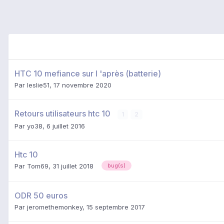
HTC 10 mefiance sur l 'après (batterie)
Par
leslie51
,
17 novembre 2020
Retours utilisateurs htc 10
1
2
Par
yo38
,
6 juillet 2016
Htc 10
Par
Tom69
,
31 juillet 2018
bug(s)
ODR 50 euros
Par
jeromethemonkey
,
15 septembre 2017