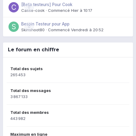
[Beta testeurs] Pour Cook
0
Casse-cook
· Commencé
Hier à 10:17
Besoin Testeur pour App
0
Skinshoot80
· Commencé
Vendredi à 20:52
Le forum en chiffre
Total des sujets
265 453
Total des messages
3 867 133
Total des membres
443 982
Maximum en ligne