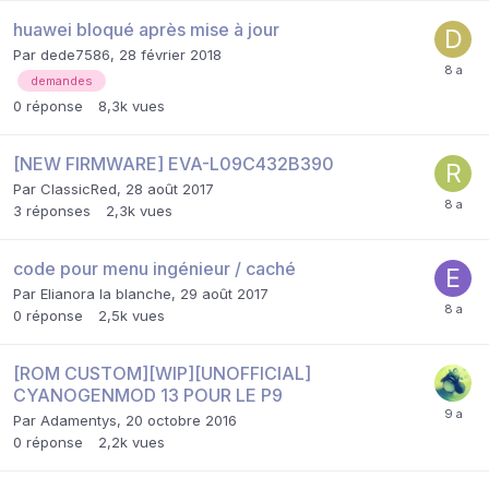
huawei bloqué après mise à jour
Par
dede7586
,
28 février 2018
demandes
0
réponse
8,3k
vues
[NEW FIRMWARE] EVA-L09C432B390
Par
ClassicRed
,
28 août 2017
3
réponses
2,3k
vues
code pour menu ingénieur / caché
Par
Elianora la blanche
,
29 août 2017
0
réponse
2,5k
vues
[ROM CUSTOM][WIP][UNOFFICIAL]
CYANOGENMOD 13 POUR LE P9
Par
Adamentys
,
20 octobre 2016
0
réponse
2,2k
vues