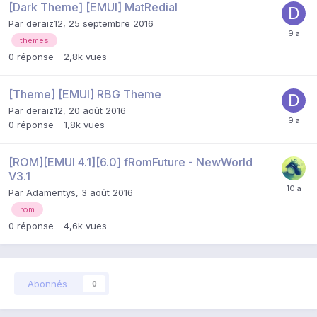
[Dark Theme] [EMUI] MatRedial
Par
deraiz12
,
25 septembre 2016
themes
0
réponse
2,8k
vues
[Theme] [EMUI] RBG Theme
Par
deraiz12
,
20 août 2016
0
réponse
1,8k
vues
[ROM][EMUI 4.1][6.0] fRomFuture - NewWorld
V3.1
Par
Adamentys
,
3 août 2016
rom
0
réponse
4,6k
vues
Abonnés
0