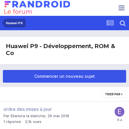
Huawei P9
Huawei P9 - Développement, ROM &
Co
Commencer un nouveau sujet
TRIER PAR
ordre des mises à jour
Par
Elianora la blanche
,
26 mai 2018
1
réponse
2,1k
vues