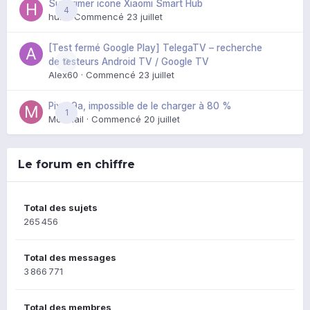
Supprimer icone Xiaomi Smart Hub
4
huik
· Commencé
23 juillet
[Test fermé Google Play] TelegaTV – recherche
0
de testeurs Android TV / Google TV
Alex60
· Commencé
23 juillet
Pixel 9a, impossible de le charger à 80 %
1
Mozmail
· Commencé
20 juillet
Le forum en chiffre
Total des sujets
265 456
Total des messages
3 866 771
Total des membres