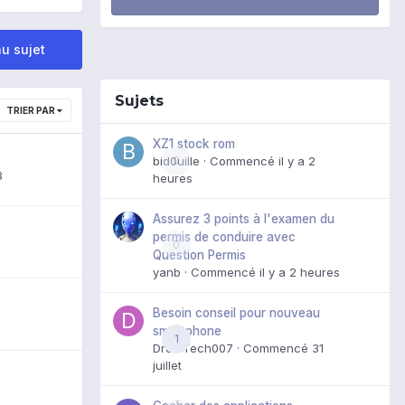
u sujet
Sujets
TRIER PAR
XZ1 stock rom
bid0uille
0
· Commencé
il y a 2
3
heures
Assurez 3 points à l'examen du
permis de conduire avec
0
Question Permis
yanb
· Commencé
il y a 2 heures
Besoin conseil pour nouveau
smartphone
1
DroidTech007
· Commencé
31
juillet