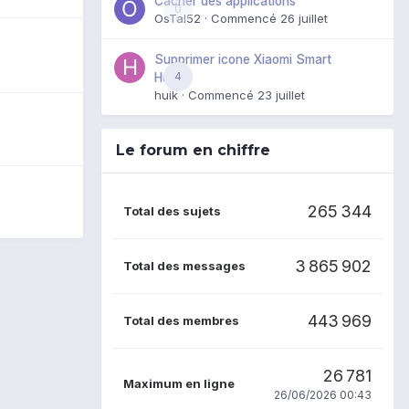
Cacher des applications
0
OsTal52
· Commencé
26 juillet
Supprimer icone Xiaomi Smart
4
Hub
huik
· Commencé
23 juillet
Le forum en chiffre
265 344
Total des sujets
3 865 902
Total des messages
443 969
Total des membres
26 781
Maximum en ligne
26/06/2026 00:43